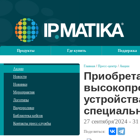
Продукты
Где купить
Поддержка
Главная
/
Пресс-центр
/
Акции
Акции
Приобрет
Новости
высокопр
Новинки
Мероприятия
устройств
Логотипы
специаль
Видеоролики
Библиотека кейсов
27
сентября'2024
- 31
Контакты пресс-службы
Поделиться: