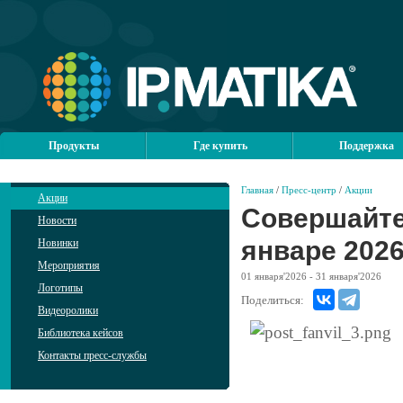
Продукты
Где купить
Поддержка
Главная
/
Пресс-центр
/
Акции
Акции
Совершайте 
Новости
январе 2026
Новинки
Мероприятия
01
января'2026
- 31
января'2026
Логотипы
Поделиться:
Видеоролики
Библиотека кейсов
Контакты пресс-службы