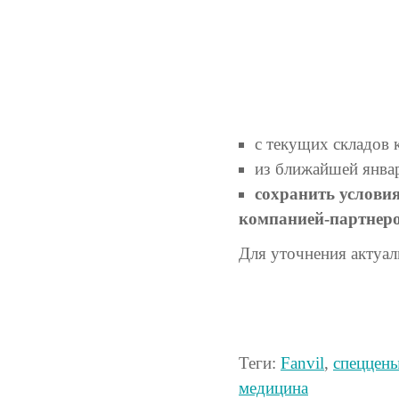
с текущих складов
из ближайшей январ
сохранить условия
компанией-партнером
Для уточнения актуал
Теги:
Fanvil
,
спеццен
медицина