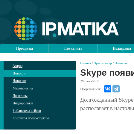
Продукты
Где купить
Поддержка
Главная
/
Пресс-центр
/
Новости
Акции
Skype появи
Новости
Новинки
28
июня'2011
Мероприятия
Поделиться:
Логотипы
Долгожданный Skype д
Видеоролики
располагает в настол
Библиотека кейсов
Контакты пресс-службы