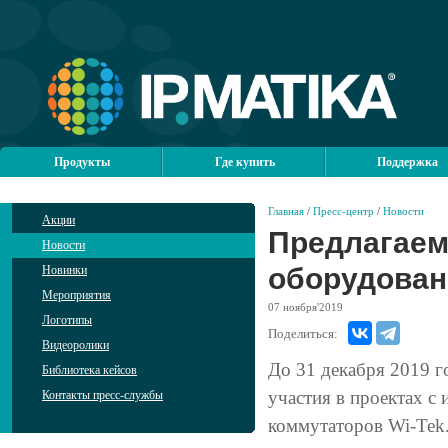
Продукты
Где купить
Поддержка
Главная
/
Пресс-центр
/
Новости
Акции
Предлагаем
Новости
оборудовани
Новинки
Мероприятия
07
ноября'2019
Логотипы
Поделиться:
Видеоролики
До 31 декабря 2019 
Библиотека кейсов
участия в проектах 
Контакты пресс-службы
коммутаторов Wi-Tek