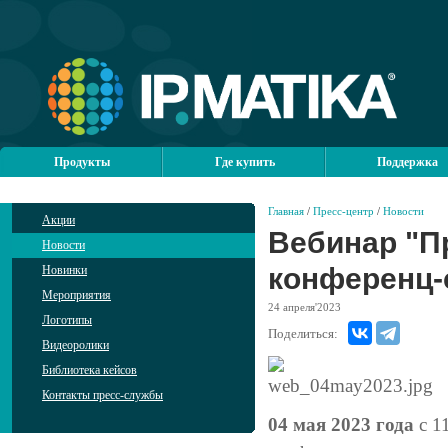
Продукты
Где купить
Поддержка
Главная
/
Пресс-центр
/
Новости
Акции
Вебинар "П
Новости
конференц-
Новинки
Мероприятия
24
апреля'2023
Логотипы
Поделиться:
Видеоролики
Библиотека кейсов
Контакты пресс-службы
04 мая 2023 года
с 1