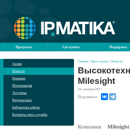
Продукты
Где купить
Поддержка
Главная
/
Пресс-центр
/
Новости
Акции
Высокотехн
Новости
Milesight
Новинки
Мероприятия
29
сентября'2017
Логотипы
Поделиться:
Видеоролики
Библиотека кейсов
Контакты пресс-службы
Компания
Milesight