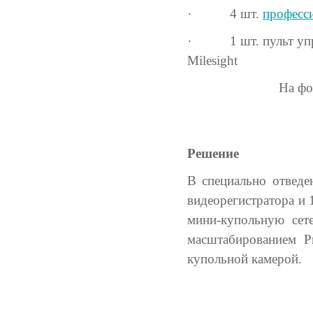
· 4 шт.
професс
· 1 шт. пульт упра
Milesight
На фо
Решение
В специально отведен
видеорегистратора и 
мини-купольную сет
масштабированием Pr
купольной камерой.