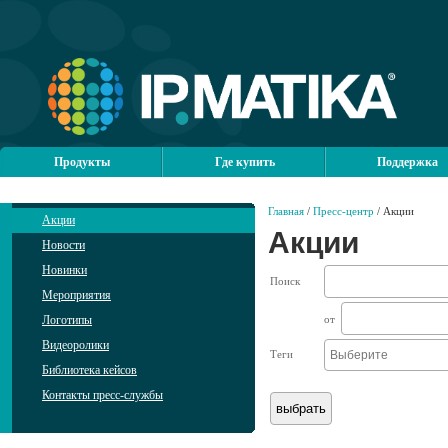
Продукты
Где купить
Поддержка
Главная
/
Пресс-центр
/ Акции
Акции
Акции
Новости
Новинки
Поиск
Мероприятия
Логотипы
от
Видеоролики
Теги
Библиотека кейсов
Контакты пресс-службы