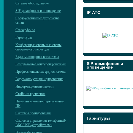
Сетевое оборудование
SIP-домофония и оповещение
IP-АТС
Средоустойчивые устройства
связи
Спикерфоны
Гарнитуры
Конференц-системы и системы
синхронного перевода
Радиомикрофонные системы
SIP-домофония и
Безбумажные конференц-системы
оповещение
Профессиональные аудиосистемы
Видеокоммутация и управление
Информационные панели
Стойки и крепления
Панельные компьютеры и мини-
ПК
Системы бронирования
Гарнитуры
Системы управления телефонией/
ВКС/USB-устройствами
Видеонаблюдение