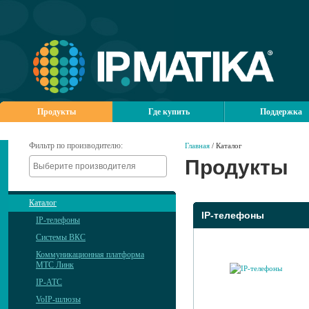
Продукты
Где купить
Поддержка
Фильтр по производителю:
Главная
/ Каталог
Продукты
Каталог
IP-телефоны
IP-телефоны
Системы ВКС
Коммуникационная платформа
МТС Линк
IP-АТС
VoIP-шлюзы