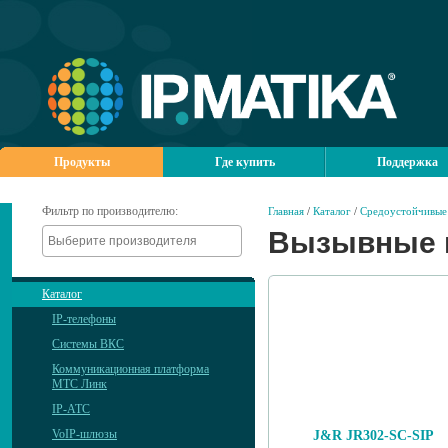
Продукты
Где купить
Поддержка
Фильтр по производителю:
Главная
/
Каталог
/
Средоустойчивые 
Вызывные 
Каталог
IP-телефоны
Системы ВКС
Коммуникационная платформа
МТС Линк
IP-АТС
VoIP-шлюзы
J&R JR302-SC-SIP