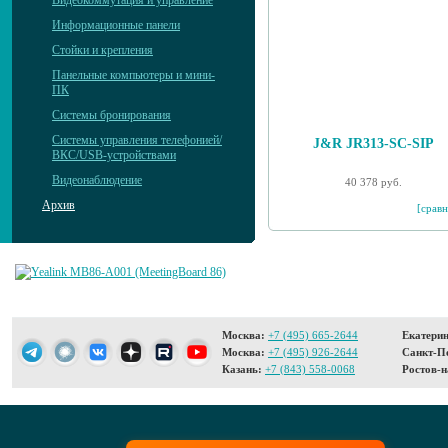
Видеокоммутация и управление
Информационные панели
Стойки и крепления
Панельные компьютеры и мини-
ПК
Системы бронирования
Системы управления телефонией/
J&R JR313-SC-SIP
ВКС/USB-устройствами
Видеонаблюдение
40 378 руб.
Архив
[сравн
Москва:
+7 (495) 665-2644
Екатерин
Москва:
+7 (495) 926-2644
Санкт-Пе
Казань:
+7 (843) 558-0068
Ростов-н