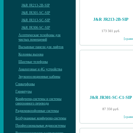
J&R JR213-2B-SIP
J&R JR301-SC-SIP
J&R JR213-2B-SIP
J&R JR313-SC-SIP
J&R JR306-SC-SIP
173 561 руб.
Асептические телефоны для
[сравн
чистых помещений
Вызывные панели для лифтов
Колонны вызова
Шахтные телефоны
Аналоговые и 4G устройства
Звукоизоляционные кабины
Спикерфоны
Гарнитуры
J&R JR301-SC-C1-SIP
Конференц-системы и системы
синхронного перевода
87 350 руб.
Радиомикрофонные системы
[сравн
Безбумажные конференц-системы
Профессиональные аудиосистемы