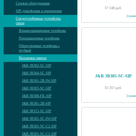
Сетевое оборудование
57 148 руб.
SIP-домофония и оповещение
[сравн
Средоустойчивые устройства
связи
Взрывозащищенные телефоны
Промышленные телефоны
Общественные телефоны с
трубкой
Вызывные панели
J&R JR302-SC-SIP
J&R JR304-SC-SIP
J&R JR305-SC-SIP
J&R JR301-2B-IW-SIP
55 357 руб.
J&R JR305-SC-SIP
[сравн
J&R JR308-FK-SIP
J&R JR301-2B-SIP
J&R JR315-SC-SIP
J&R JR301-SC-IW-SIP
J&R JR301-SC-C2-SIP
J&R JR301-SC-C1-SIP