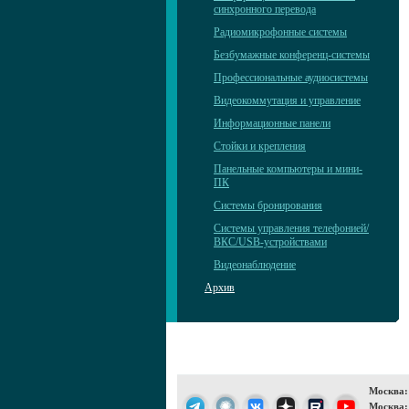
синхронного перевода
Радиомикрофонные системы
Безбумажные конференц-системы
Профессиональные аудиосистемы
Видеокоммутация и управление
Информационные панели
Стойки и крепления
Панельные компьютеры и мини-
ПК
Системы бронирования
Системы управления телефонией/
ВКС/USB-устройствами
Видеонаблюдение
Архив
Москва:
Москва: