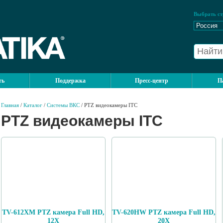
Выбрать ст
ть
Поддержка
Пресс-центр
П
Главная
/
Каталог
/
Системы ВКС
/ PTZ видеокамеры ITC
PTZ видеокамеры ITC
TV-612XM PTZ камера Full HD,
TV-620HW PTZ камера Full HD,
12X
20X