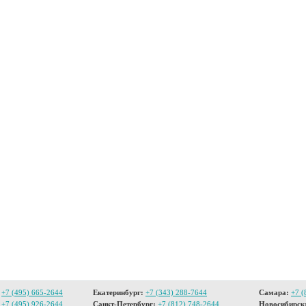
+7 (495) 665-2644
Екатеринбург:
+7 (343) 288-7644
Самара:
+7 (
+7 (495) 926-2644
Санкт-Петербург:
+7 (812) 748-2644
Новосибирск