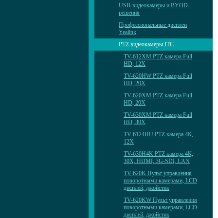
USB-видеокамеры и BYOD-
решения
Профессиональные дисплеи
Yealink
PTZ видеокамеры ITC
TV-612XM PTZ камера Full
HD, 12X
TV-620HW PTZ камера Full
HD, 20X
TV-620XM PTZ камера Full
HD, 20X
TV-630XM PTZ камера Full
HD, 30X
TV-6124HU PTZ камера 4К,
12X
TV-630H4K PTZ камера 4К,
30X, HDMI, 3G-SDI, LAN
TV-620K Пульт управления
поворотными камерами, LCD
дисплей, джойстик
TV-620KW Пульт управления
поворотными камерами, LCD
дисплей, джойстик