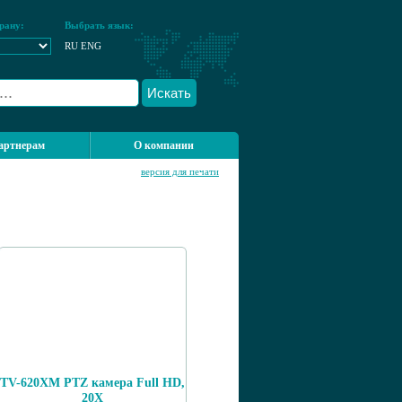
рану:
Выбрать язык:
RU
ENG
Искать
артнерам
О компании
версия для печати
TV-620XM PTZ камера Full HD,
20X