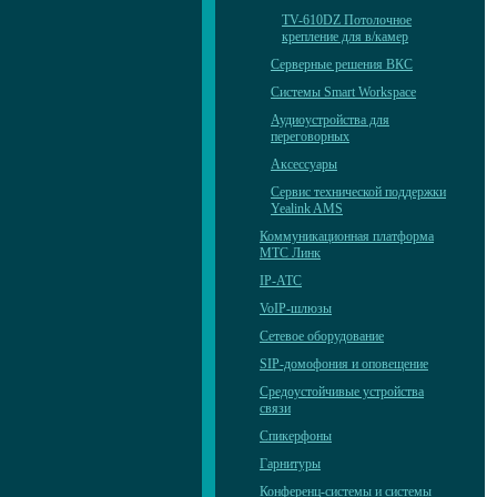
TV-610DZ Потолочное
крепление для в/камер
Серверные решения ВКС
Системы Smart Workspace
Аудиоустройства для
переговорных
Аксессуары
Сервис технической поддержки
Yealink AMS
Коммуникационная платформа
МТС Линк
IP-АТС
VoIP-шлюзы
Сетевое оборудование
SIP-домофония и оповещение
Средоустойчивые устройства
связи
Спикерфоны
Гарнитуры
Конференц-системы и системы