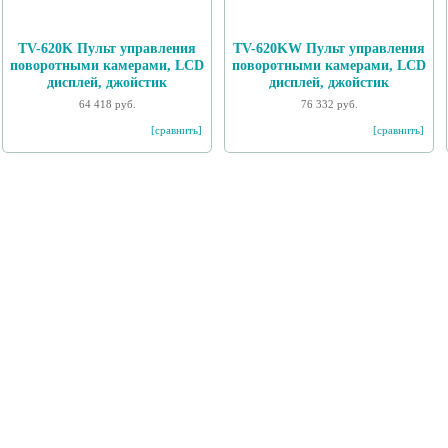
TV-620K Пульт управления
TV-620KW Пульт управления
поворотными камерами, LCD
поворотными камерами, LCD
дисплей, джойстик
дисплей, джойстик
64 418 руб.
76 332 руб.
[сравнить]
[сравнить]