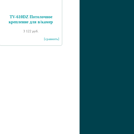
TV-610DZ Потолочное
крепление для в/камер
3 122 руб.
[сравнить]