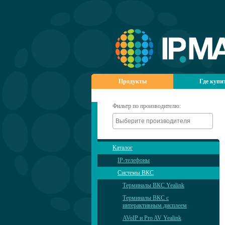
Продукты
Где купи
Фильтр по производителю:
Каталог
IP-телефоны
Системы ВКС
Терминалы ВКС Yealink
Терминалы ВКС с
интерактивным дисплеем
AVoIP и Pro AV Yealink