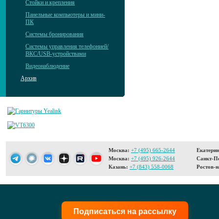
Стойки и крепления
Панельные компьютеры и мини-
ПК
Системы бронирования
Системы управления телефонией/
ВКС/USB-устройствами
Видеонаблюдение
Архив
Москва:
+7 (495) 665-2644
Екатерин
Москва:
+7 (495) 926-2644
Санкт-Пе
Казань:
+7 (843) 558-0068
Ростов-н
Подписаться на рассылку