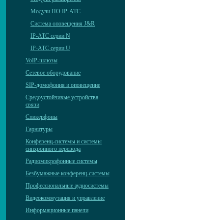
Модули ПО IP-АТС
Система оповещения J&R
IP-АТС серии N
IP-АТС серии U
VoIP-шлюзы
Сетевое оборудование
SIP-домофония и оповещение
Средоустойчивые устройства
связи
Спикерфоны
Гарнитуры
Конференц-системы и системы
синхронного перевода
Радиомикрофонные системы
Безбумажные конференц-системы
Профессиональные аудиосистемы
Видеокоммутация и управление
Информационные панели