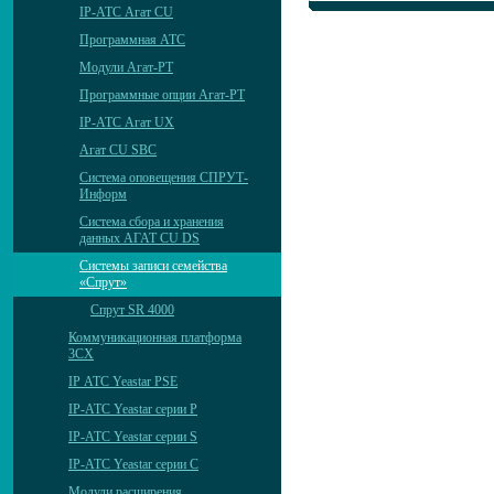
IP-АТС Агат CU
Программная АТС
Модули Агат-РТ
Программные опции Агат-РТ
IP-АТС Агат UX
Агат CU SBC
Система оповещения СПРУТ-
Информ
Система сбора и хранения
данных АГАТ CU DS
Системы записи семейства
«Спрут»
Спрут SR 4000
Коммуникационная платформа
3CX
IP АТС Yeastar PSE
IP-АТС Yeastar серии P
IP-АТС Yeastar серии S
IP-АТС Yeastar серии C
Модули расширения