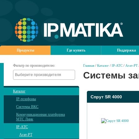
Продукты
Где купить
Поддержка
Фильтр по производителю:
Главная
/
Каталог
/
IP-АТС
/
Агат-РТ
Системы за
Каталог
Спрут SR 4000
IP-телефоны
Системы ВКС
Коммуникационная платформа
МТС Линк
IP-АТС
Агат-РТ