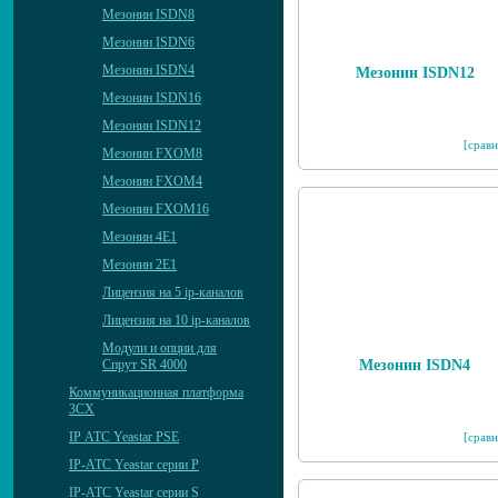
Мезонин ISDN8
Мезонин ISDN6
Мезонин ISDN4
Мезонин ISDN12
Мезонин ISDN16
Мезонин ISDN12
[сравн
Мезонин FXOM8
Мезонин FXOM4
Мезонин FXOM16
Мезонин 4Е1
Мезонин 2Е1
Лицензия на 5 ip-каналов
Лицензия на 10 ip-каналов
Модули и опции для
Мезонин ISDN4
Спрут SR 4000
Коммуникационная платформа
3CX
IP АТС Yeastar PSE
[сравн
IP-АТС Yeastar серии P
IP-АТС Yeastar серии S