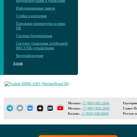
Видеокоммутация и управление
Информационные панели
Стойки и крепления
Панельные компьютеры и мини-
ПК
Системы бронирования
Системы управления телефонией/
ВКС/USB-устройствами
Видеонаблюдение
Архив
Москва:
+7 (495) 665-2644
Екатерин
Москва:
+7 (495) 926-2644
Санкт-Пе
Казань:
+7 (843) 558-0068
Ростов-н