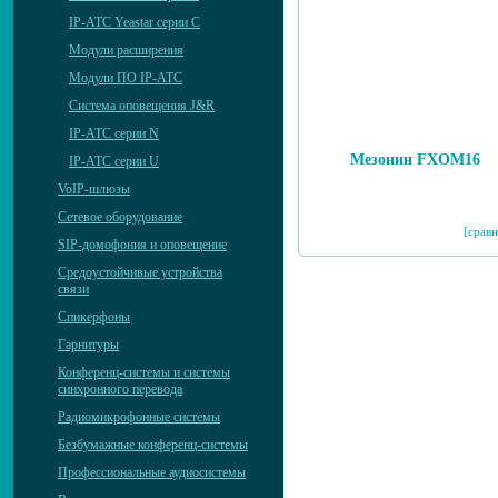
IP-АТС Yeastar серии C
Модули расширения
Модули ПО IP-АТС
Система оповещения J&R
IP-АТС серии N
Мезонин FXOM16
IP-АТС серии U
VoIP-шлюзы
Сетевое оборудование
[сравн
SIP-домофония и оповещение
Средоустойчивые устройства
связи
Спикерфоны
Гарнитуры
Конференц-системы и системы
синхронного перевода
Радиомикрофонные системы
Безбумажные конференц-системы
Профессиональные аудиосистемы