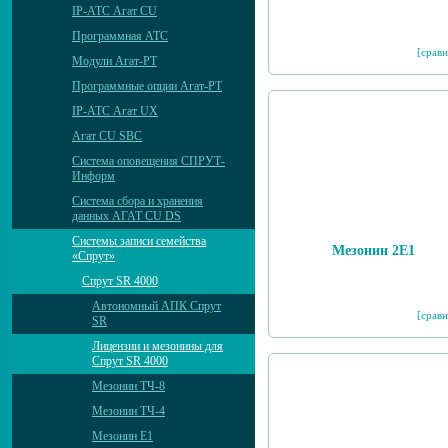
IP-АТС Агат CU
Программная АТС
[сравн
Модули Агат-РТ
Программные опции Агат-РТ
IP-АТС Агат UX
Агат CU SBC
Система оповещения СПРУТ-
Информ
Система сбора и хранения
данных АГАТ CU DS
Системы записи семейства
Мезонин 2Е1
«Спрут»
Спрут SR 4000
Автономный АПК Спрут
[сравн
SR
Лицензии и мезонины для
Спрут SR 4000
Мезонин ТЧ-8
Мезонин ТЧ-4
Мезонин Е1