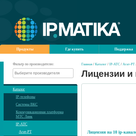
Продукты
Где купить
Поддержка
Фильтр по производителю:
Главная
/
Каталог
/
IP-АТС
/
Агат-РТ
Лицензии и
Каталог
IP-телефоны
Системы ВКС
Коммуникационная платформа
МТС Линк
IP-АТС
Агат-РТ
Лицензия на 10 ip-канал