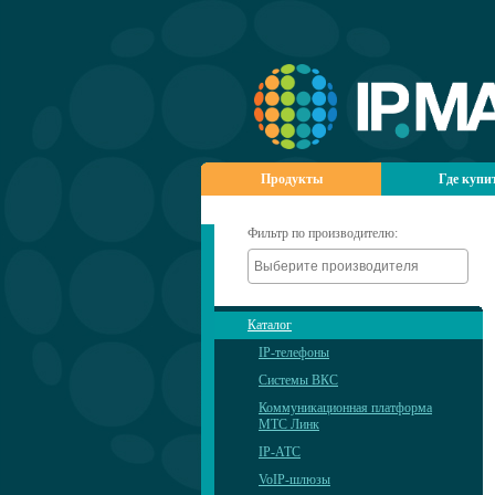
Продукты
Где купи
Фильтр по производителю:
Каталог
IP-телефоны
Системы ВКС
Коммуникационная платформа
МТС Линк
IP-АТС
VoIP-шлюзы