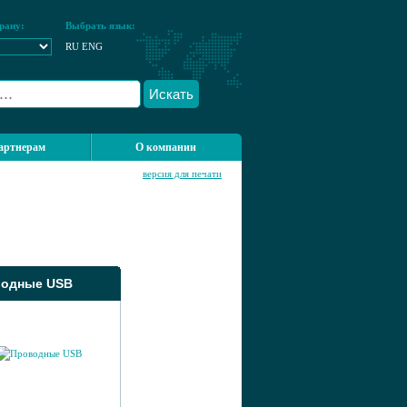
рану:
Выбрать язык:
RU
ENG
Искать
артнерам
О компании
версия для печати
одные USB