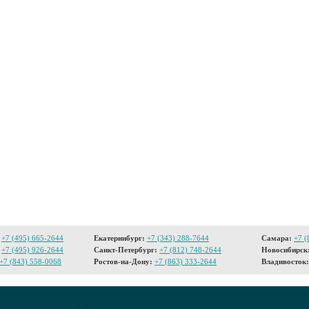
+7 (495) 665-2644
Екатеринбург:
+7 (343) 288-7644
Самара:
+7 (
+7 (495) 926-2644
Санкт-Петербург:
+7 (812) 748-2644
Новосибирск
+7 (843) 558-0068
Ростов-на-Дону:
+7 (863) 333-2644
Владивосток: