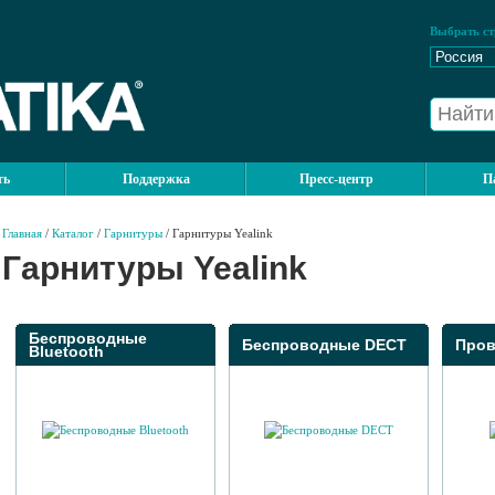
Выбрать ст
ть
Поддержка
Пресс-центр
П
Главная
/
Каталог
/
Гарнитуры
/ Гарнитуры Yealink
Гарнитуры Yealink
Беспроводные
Беспроводные DECT
Пров
Bluetooth