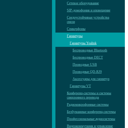
Сетевое оборудование
SIP-домофония и оповещение
Средоустойчивые устройства
связи
Спикерфоны
Гарнитуры
Гарнитуры Yealink
Беспроводные Bluetooth
Беспроводные DECT
Проводные USB
Проводные QD-RJ9
Аксессуары для гарнитур
Гарнитуры VT
Конференц-системы и системы
синхронного перевода
Радиомикрофонные системы
Безбумажные конференц-системы
Профессиональные аудиосистемы
Видеокоммутация и управление