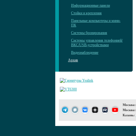
Информационные панели
Стойки и крепления
Панельные компьютеры и мини-
ПК
Системы бронирования
Системы управления телефонией/
ВКС/USB-устройствами
Видеонаблюдение
Архив
Москва:
Москва:
Казань: