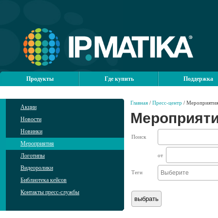
Продукты
Где купить
Поддержка
Главная
/
Пресс-центр
/ Мероприяти
Акции
Мероприят
Новости
Новинки
Поиск
Мероприятия
Логотипы
от
Видеоролики
Теги
Библиотека кейсов
Контакты пресс-службы