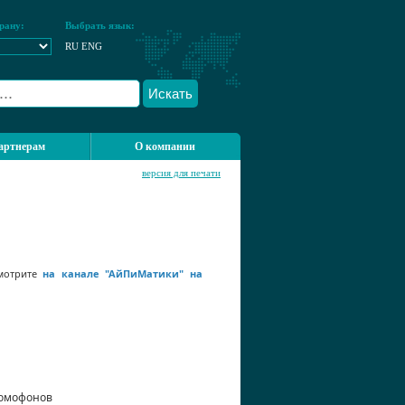
рану:
Выбрать язык:
RU
ENG
Искать
артнерам
О компании
версия для печати
отрите
на канале "АйПиМатики" на
домофонов