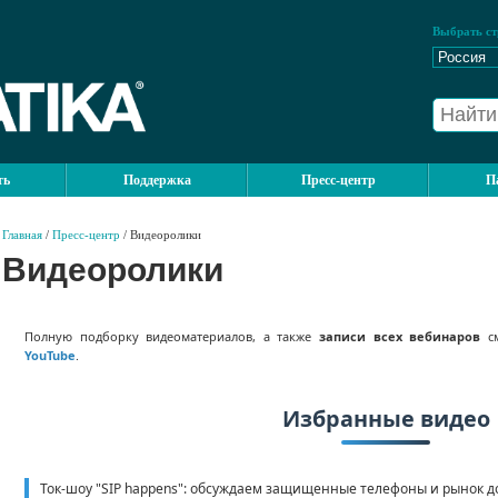
Выбрать ст
ть
Поддержка
Пресс-центр
П
Главная
/
Пресс-центр
/ Видеоролики
Видеоролики
Полную подборку видеоматериалов, а также
записи всех вебинаров
см
YouTube
.
Избранные видео
Ток-шоу "SIP happens": обсуждаем защищенные телефоны и рынок 