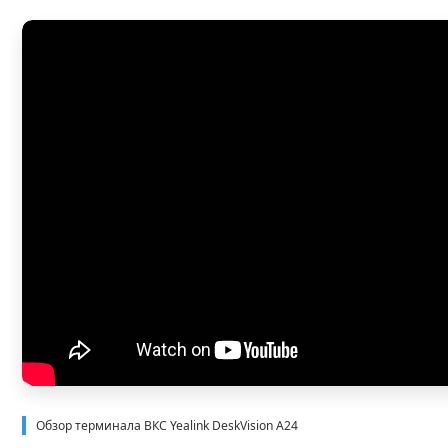
Обзор терминала ВКС Yealink DeskVision A24