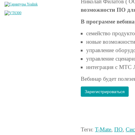
Николай Филатов ( 
возможности ПО дл
В программе вебина
семейство продукто
новые возможности
управление оборуд
управление сценари
интеграция с МТС 
Вебинар будет полезе
Зарегистрироваться
Теги:
T-Mate
,
ПО
,
Сис