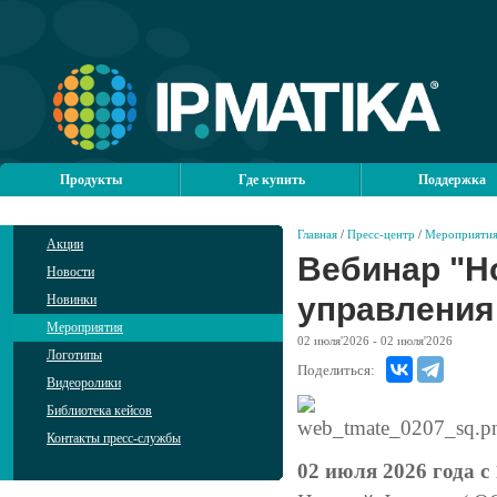
Продукты
Где купить
Поддержка
Главная
/
Пресс-центр
/
Мероприяти
Акции
Вебинар "Н
Новости
управления
Новинки
Мероприятия
02
июля'2026
- 02
июля'2026
Логотипы
Поделиться:
Видеоролики
Библиотека кейсов
Контакты пресс-службы
02 июля 2026 года с 