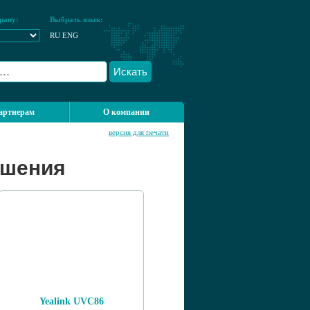
рану:
Выбрать язык:
RU
ENG
Искать
артнерам
О компании
версия для печати
ешения
Yealink UVC86