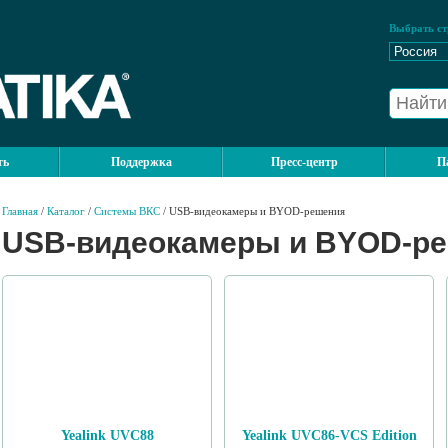
Выбрать ст
ть
Поддержка
Пресс-центр
П
Главная
/
Каталог
/
Системы ВКС
/ USB-видеокамеры и BYOD-решения
USB-видеокамеры и BYOD-р
Yealink UVC88
Yealink UVC86-VCS Edition