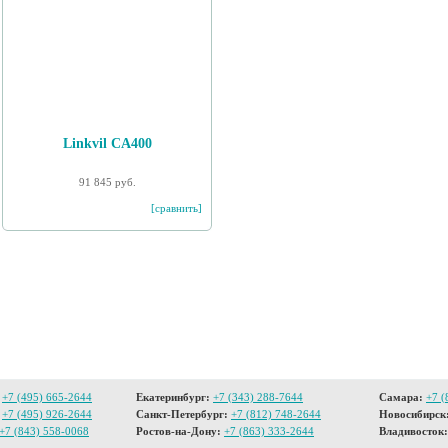
Linkvil CA400
91 845 руб.
[сравнить]
+7 (495) 665-2644
Екатеринбург:
+7 (343) 288-7644
Самара:
+7 (
+7 (495) 926-2644
Санкт-Петербург:
+7 (812) 748-2644
Новосибирск
+7 (843) 558-0068
Ростов-на-Дону:
+7 (863) 333-2644
Владивосток: