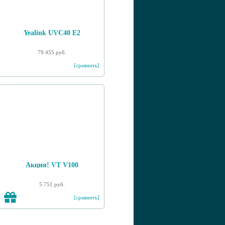
Yealink UVC40 E2
79 455 руб.
[сравнить]
Акция! VT V100
5 751 руб.
[сравнить]