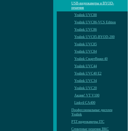
USB-видеокамеры и BYOD-
решения
Yealink UVC88
Yealink UVC86-VCS Edition
Yealink UVC86
Yealink UVC85-BYOD-200
Yealink UVC85
Yealink UVC84
Yealink СмартВижн 40
Yealink UVC44
Yealink UVC40 E2
Yealink UVC34
Yealink UVC20
Акция! VT V100
Linkvil CA400
Профессиональные дисплеи
Yealink
PTZ видеокамеры ITC
Серверные решения ВКС