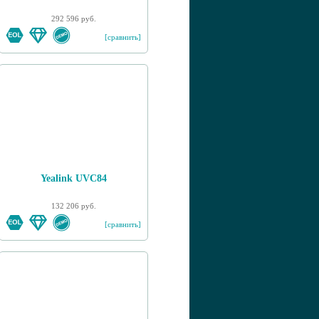
292 596 руб.
[сравнить]
Yealink UVC84
132 206 руб.
[сравнить]