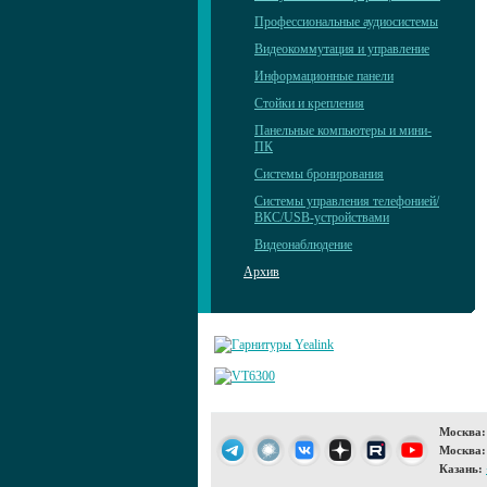
Профессиональные аудиосистемы
Видеокоммутация и управление
Информационные панели
Стойки и крепления
Панельные компьютеры и мини-
ПК
Системы бронирования
Системы управления телефонией/
ВКС/USB-устройствами
Видеонаблюдение
Архив
Москва:
Москва:
Казань: