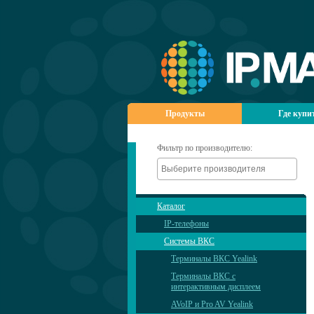
Продукты
Где купи
Фильтр по производителю:
Каталог
IP-телефоны
Системы ВКС
Терминалы ВКС Yealink
Терминалы ВКС с
интерактивным дисплеем
AVoIP и Pro AV Yealink