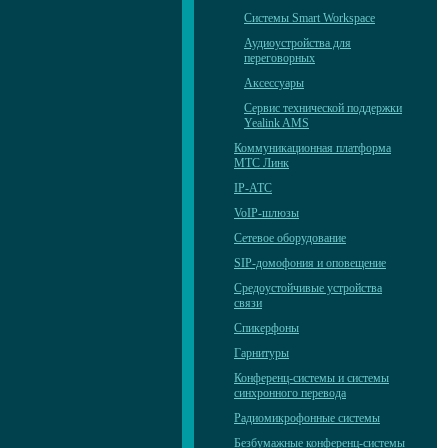
Системы Smart Workspace
Аудиоустройства для
переговорных
Аксессуары
Сервис технической поддержки
Yealink AMS
Коммуникационная платформа
МТС Линк
IP-АТС
VoIP-шлюзы
Сетевое оборудование
SIP-домофония и оповещение
Средоустойчивые устройства
связи
Спикерфоны
Гарнитуры
Конференц-системы и системы
синхронного перевода
Радиомикрофонные системы
Безбумажные конференц-системы