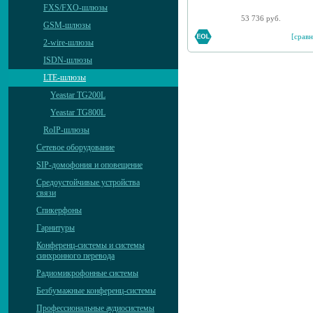
FXS/FXO-шлюзы
53 736 руб.
GSM-шлюзы
[сравн
2-wire-шлюзы
ISDN-шлюзы
LTE-шлюзы
Yeastar TG200L
Yeastar TG800L
RoIP-шлюзы
Сетевое оборудование
SIP-домофония и оповещение
Средоустойчивые устройства
связи
Спикерфоны
Гарнитуры
Конференц-системы и системы
синхронного перевода
Радиомикрофонные системы
Безбумажные конференц-системы
Профессиональные аудиосистемы