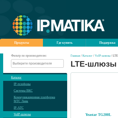
Продукты
Где купить
Поддержка
Фильтр по производителю:
Главная
/
Каталог
/
VoIP-шлюзы
/ LT
LTE-шлюзы
Каталог
IP-телефоны
Системы ВКС
Коммуникационная платформа
МТС Линк
IP-АТС
VoIP-шлюзы
Yeastar TG200L