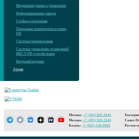
Видеокоммутация и управление
Информационные панели
Стойки и крепления
Панельные компьютеры и мини-
ПК
Системы бронирования
Системы управления телефонией/
ВКС/USB-устройствами
Видеонаблюдение
Архив
Москва:
+7 (495) 665-2644
Екатерин
Москва:
+7 (495) 926-2644
Санкт-Пе
Казань:
+7 (843) 558-0068
Ростов-н