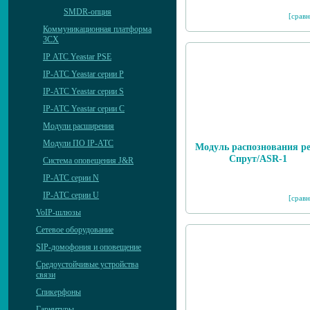
SMDR-опция
[сравн
Коммуникационная платформа
3CX
IP АТС Yeastar PSE
IP-АТС Yeastar серии P
IP-АТС Yeastar серии S
IP-АТС Yeastar серии C
Модули расширения
Модули ПО IP-АТС
Модуль распознования р
Спрут/ASR-1
Система оповещения J&R
IP-АТС серии N
IP-АТС серии U
[сравн
VoIP-шлюзы
Сетевое оборудование
SIP-домофония и оповещение
Средоустойчивые устройства
связи
Спикерфоны
Гарнитуры