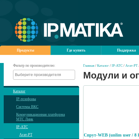
Продукты
Где купить
Поддержка
Фильтр по производителю:
Главная
/
Каталог
/
IP-АТС
/
Агат-РТ
Модули и о
Каталог
IP-телефоны
Системы ВКС
Коммуникационная платформа
МТС Линк
IP-АТС
Агат-РТ
Спрут-WEB (unlim user / 8 l