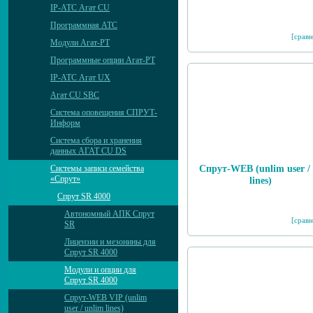
IP-АТС Агат CU
Программная АТС
[сравн
Модули Агат-РТ
Программные опции Агат-РТ
IP-АТС Агат UX
Агат CU SBC
Система оповещения СПРУТ-
Информ
Система сбора и хранения
данных АГАТ CU DS
Спрут-WEB (unlim user / 
Системы записи семейства
«Спрут»
lines)
Спрут SR 4000
Автономный АПК Спрут
[сравн
SR
Лицензии и мезонины для
Спрут SR 4000
Модули и опции для
Спрут SR 4000
Спрут-WEB VIP (unlim
user / unlim lines)