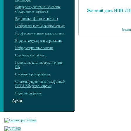
Конференц-системы и системы
Жесткий диск HDD-2T
синхронного перевода
Радиомикрофонные системы
Безбумажные конференц-системы
[сравн
Профессиональные аудиосистемы
Видеокоммутация и управление
Информационные панели
Стойки и крепления
Панельные компьютеры и мини-
ПК
Системы бронирования
Системы управления телефонией/
ВКС/USB-устройствами
Видеонаблюдение
Архив