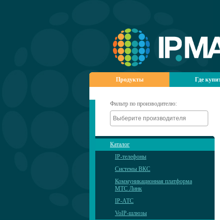
Продукты
Где купи
Фильтр по производителю:
Каталог
IP-телефоны
Системы ВКС
Коммуникационная платформа
МТС Линк
IP-АТС
VoIP-шлюзы