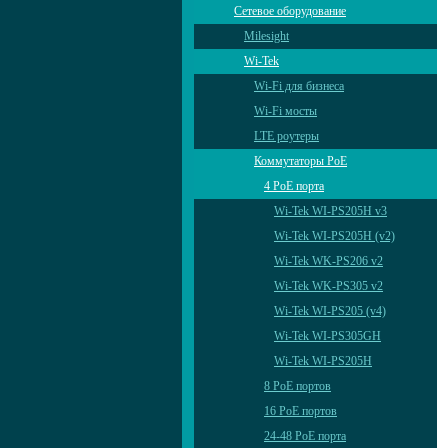
Сетевое оборудование
Milesight
Wi-Tek
Wi-Fi для бизнеса
Wi-Fi мосты
LTE роутеры
Коммутаторы PoE
4 PoE порта
Wi-Tek WI-PS205H v3
Wi-Tek WI-PS205H (v2)
Wi-Tek WK-PS206 v2
Wi-Tek WK-PS305 v2
Wi-Tek WI-PS205 (v4)
Wi-Tek WI-PS305GH
Wi-Tek WI-PS205H
8 PoE портов
16 PoE портов
24-48 PoE порта