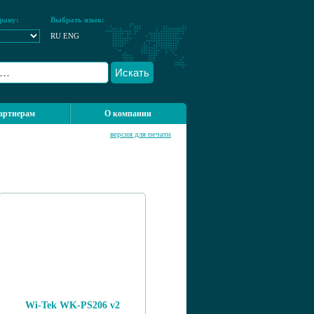
рану:
Выбрать язык:
RU
ENG
Искать
артнерам
О компании
версия для печати
Wi-Tek WK-PS206 v2