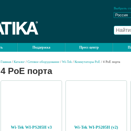
Выбрать ст
ть
Поддержка
Пресс-центр
П
Главная
/
Каталог
/
Сетевое оборудование
/
Wi-Tek
/
Коммутаторы PoE
/ 4 PoE порта
4 PoE порта
Wi-Tek WI-PS205H v3
Wi-Tek WI-PS205H (v2)