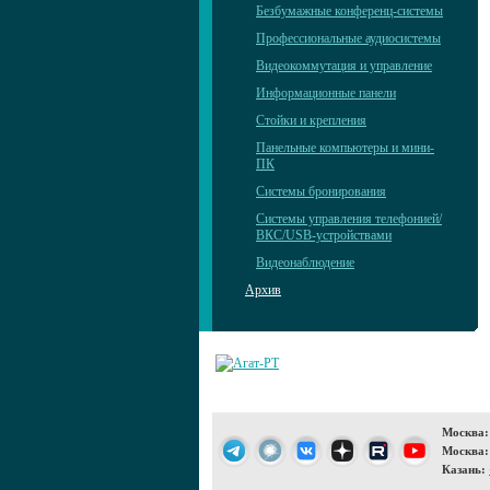
Безбумажные конференц-системы
Профессиональные аудиосистемы
Видеокоммутация и управление
Информационные панели
Стойки и крепления
Панельные компьютеры и мини-
ПК
Системы бронирования
Системы управления телефонией/
ВКС/USB-устройствами
Видеонаблюдение
Архив
Москва:
Москва:
Казань: