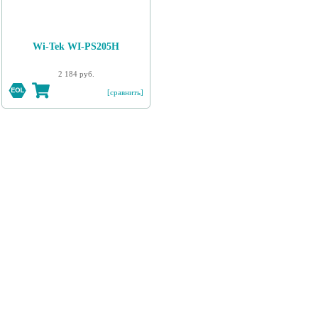
Wi-Tek WI-PS205H
2 184 руб.
[сравнить]