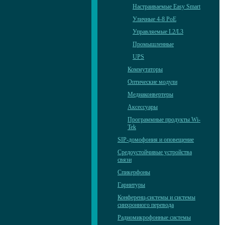
Настраиваемые Easy Smart
Уличные 4-8 PoE
Управляемые L2/L3
Промышленные
UPS
Коммутаторы
Оптические модули
Медиаконвертеры
Аксессуары
Программные продукты Wi-
Tek
SIP-домофония и оповещение
Средоустойчивые устройства
связи
Спикерфоны
Гарнитуры
Конференц-системы и системы
синхронного перевода
Радиомикрофонные системы