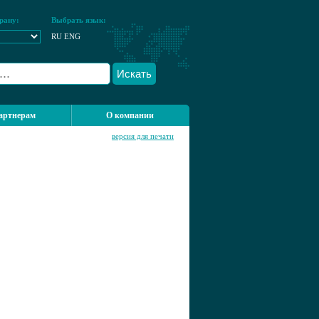
рану:
Выбрать язык:
RU
ENG
Искать
артнерам
О компании
версия для печати