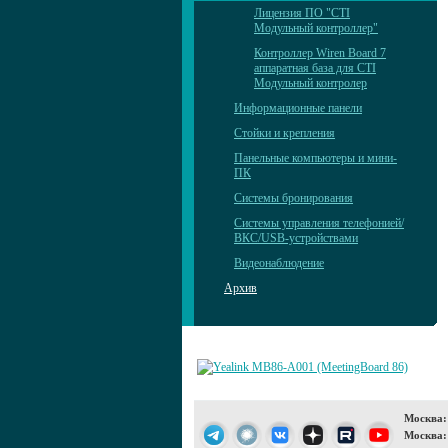
Лицензия ПО "CTI
Модульный контроллер"
Контроллер Wiren Board 7
аппаратная база для CTI
Модульный контролер
Информационные панели
Стойки и крепления
Панельные компьютеры и мини-
ПК
Системы бронирования
Системы управления телефонией/
ВКС/USB-устройствами
Видеонаблюдение
Архив
Москва:
Москва: