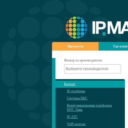
Продукты
Где купи
Фильтр по производителю:
Каталог
IP-телефоны
Системы ВКС
Коммуникационная платформа
МТС Линк
IP-АТС
VoIP-шлюзы