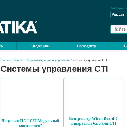
Выбрать ст
ть
Поддержка
Пресс-центр
П
Главная
/
Каталог
/
Видеокоммутация и управление
/ Системы управления CTI
Системы управления CTI
Контроллер Wiren Board 7
Лицензия ПО "CTI Модульный
аппаратная база для CTI
контроллер"