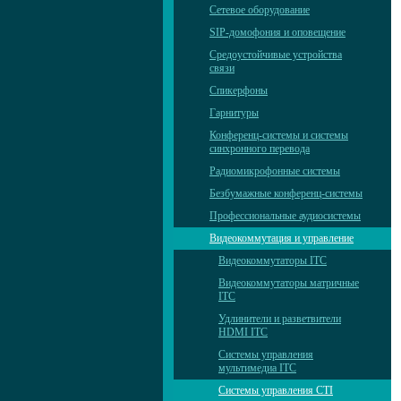
Сетевое оборудование
SIP-домофония и оповещение
Средоустойчивые устройства
связи
Спикерфоны
Гарнитуры
Конференц-системы и системы
синхронного перевода
Радиомикрофонные системы
Безбумажные конференц-системы
Профессиональные аудиосистемы
Видеокоммутация и управление
Видеокоммутаторы ITC
Видеокоммутаторы матричные
ITC
Удлинители и разветвители
HDMI ITC
Системы управления
мультимедиа ITC
Системы управления CTI