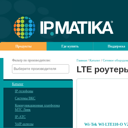
Продукты
Где купить
Поддержка
Фильтр по производителю:
Главная
/
Каталог
/
Сетевое оборудов
LTE роутер
Каталог
IP-телефоны
Системы ВКС
Коммуникационная платформа
МТС Линк
IP-АТС
VoIP-шлюзы
Wi-Tek WI-LTE110-O V