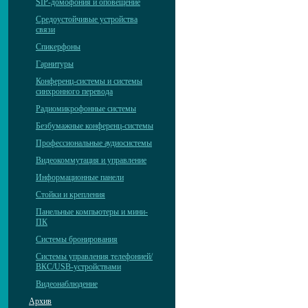
SIP-домофония и оповещение
Средоустойчивые устройства
связи
Спикерфоны
Гарнитуры
Конференц-системы и системы
синхронного перевода
Радиомикрофонные системы
Безбумажные конференц-системы
Профессиональные аудиосистемы
Видеокоммутация и управление
Информационные панели
Стойки и крепления
Панельные компьютеры и мини-
ПК
Системы бронирования
Системы управления телефонией/
ВКС/USB-устройствами
Видеонаблюдение
Архив