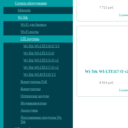
Сетевое оборудование
7 722 руб.
Milesight
[сравн
Wi-Tek
Wi-Fi для бизнеса
Wi-Fi мосты
LTE роутеры
Wi-Tek WI-LTE110-O V2
Wi-Tek WI-LTE113-O
Wi-Tek WI-LTE115-O v2
Wi-Tek WI-LTE117-O v2
Wi-Tek WI-LTE117-O v
Wi-Tek WI-IOT110 V2
Коммутаторы PoE
8 814 руб.
Коммутаторы
[сравн
Оптические модули
Медиаконвертеры
Аксессуары
Программные продукты Wi-
Tek