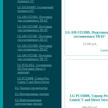
телевизор 55"
LG 65UK660H, Гостиничный
телевизор 65"
LG AM-ST21BA, Подставка
для гостиничного ТВ 43"
LG AM-ST21BB, Подставка
для гостиничного ТВ 50"
LG AM-ST21BD, Подставка
LG AM-ST21BC, Подставка
гостиничного ТВ 65"
для гостиничного ТВ 55"
12 500 руб.
LG AM-ST21BD, Подставка
для гостиничного ТВ 65"
[сравн
LG AM-ST21BE, Подставка
для гостиничного ТВ 75"
LG PCD-45LL, Гостиничное
ПО ProCentric Direct (1
лицензия)
LG PCS500R, Сервер Pro:
Centric V and Direct Server
LG Дисплеи для видеостен
LG Интерактивные дисплеи
LG PCS500R, Сервер Pr
Centric V and Direct Serv
LG Информационные
светодиодные дисплеи
849 420 руб.