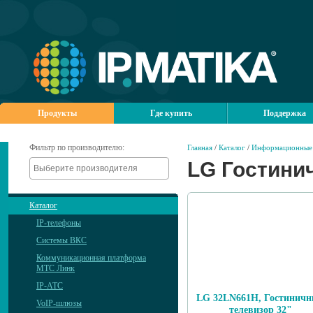
Продукты
Где купить
Поддержка
Фильтр по производителю:
Главная
/
Каталог
/
Информационные 
LG Гостини
Каталог
IP-телефоны
Системы ВКС
Коммуникационная платформа
МТС Линк
IP-АТС
LG 32LN661H, Гостинич
VoIP-шлюзы
телевизор 32"