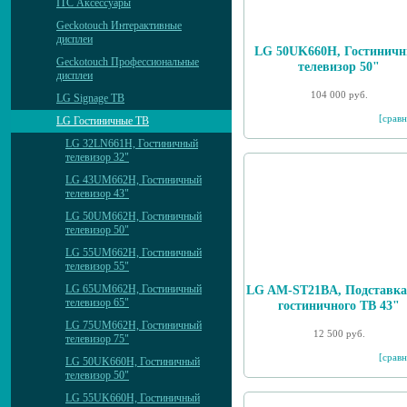
ITC Аксессуары
Geckotouch Интерактивные
дисплеи
LG 50UK660H, Гостинич
Geckotouch Профессиональные
телевизор 50"
дисплеи
104 000 руб.
LG Signage ТВ
[сравн
LG Гостиничные ТВ
LG 32LN661H, Гостиничный
телевизор 32"
LG 43UM662H, Гостиничный
телевизор 43"
LG 50UM662H, Гостиничный
телевизор 50"
LG 55UM662H, Гостиничный
телевизор 55"
LG 65UM662H, Гостиничный
LG AM-ST21BA, Подставка
телевизор 65"
гостиничного ТВ 43"
LG 75UM662H, Гостиничный
12 500 руб.
телевизор 75"
[сравн
LG 50UK660H, Гостиничный
телевизор 50"
LG 55UK660H, Гостиничный