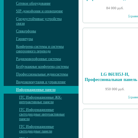
Сетевое оборудование
84 000 руб.
SIP-домофония и оповещение
[сравн
Средоустойчивые устройства
связи
Спикерфоны
Гарнитуры
Конференц-системы и системы
синхронного перевода
Радиомикрофонные системы
Безбумажные конференц-системы
LG 86UH5J-H,
Профессиональные аудиосистемы
Профессиональная панель
Видеокоммутация и управление
950 000 руб.
Информационные панели
[сравн
ITC Информационные ЖК-
интерактивные панели
ITC Информационные
светодиодные интерактивные
панели
ITC Информационные
светодиодные панели