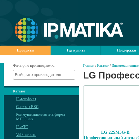
Продукты
Где купить
Поддержка
Фильтр по производителю:
Главная
/
Каталог
/
Информационные 
LG Профес
Каталог
IP-телефоны
Системы ВКС
Коммуникационная платформа
МТС Линк
IP-АТС
LG 22SM3G-B,
VoIP-шлюзы
Профессиональный дисплей