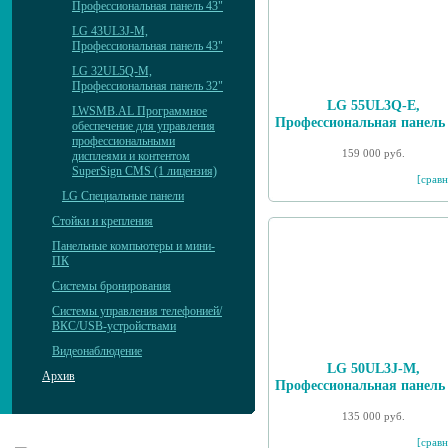
Профессиональная панель 43"
LG 43UL3J-M,
Профессиональная панель 43"
LG 32UL5Q-M,
Профессиональная панель 32"
LG 55UL3Q-E,
LWSMB.AL Программное
Профессиональная панель
обеспечение для управления
профессиональными
159 000 руб.
дисплеями и контентом
SuperSign CMS (1 лицензия)
[сравн
LG Специальные панели
Стойки и крепления
Панельные компьютеры и мини-
ПК
Системы бронирования
Системы управления телефонией/
ВКС/USB-устройствами
Видеонаблюдение
LG 50UL3J-M,
Архив
Профессиональная панель
135 000 руб.
[сравн