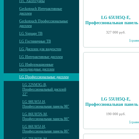
ITC Аксессуары
Geckotouch Интерактивные
дисплеи
LG 65UH5Q-E,
Geckotouch Профессиональные
Профессиональная панель
дисплеи
327 000 руб.
LG Signage ТВ
[сравн
LG Гостиничные ТВ
LG Дисплеи для видеостен
LG Интерактивные дисплеи
LG Информационные
светодиодные дисплеи
LG Профессиональные дисплеи
LG 22SM3G-B,
Профессиональный дисплей
22"
LG 55UH5Q-E,
LG 98UH5J-H,
Профессиональная панель
Профессиональная панель 98"
190 000 руб.
LG 86UH5N-M,
Профессиональная панель 86"
[сравн
LG 86UH5J-H,
Профессиональная панель 86"