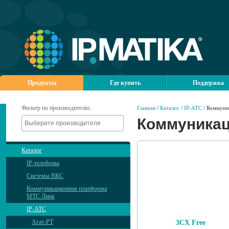
Продукты
Где купить
Поддержка
Фильтр по производителю:
Главная
/
Каталог
/
IP-АТС
/ Коммуни
Коммуникац
Каталог
IP-телефоны
Системы ВКС
Коммуникационная платформа
МТС Линк
IP-АТС
Агат-РТ
3CX Free