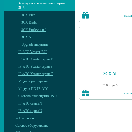
Коммуникационная платформа
3CX
3CX Free
[сравн
3CX Basic
3CX Professional
3CX AI
Upgrade лицензии
IP АТС Yeastar PSE
IP-АТС Yeastar серии P
IP-АТС Yeastar серии S
3CX AI
IP-АТС Yeastar серии C
Модули расширения
63 635 руб.
Модули ПО IP-АТС
[сравн
Система оповещения J&R
IP-АТС серии N
IP-АТС серии U
VoIP-шлюзы
Сетевое оборудование