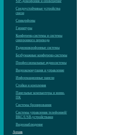
SIP-домофония и оповещение
Средоустойчивые устройства
связи
Спикерфоны
Гарнитуры
Конференц-системы и системы
синхронного перевода
Радиомикрофонные системы
Безбумажные конференц-системы
Профессиональные аудиосистемы
Видеокоммутация и управление
Информационные панели
Стойки и крепления
Панельные компьютеры и мини-
ПК
Системы бронирования
Системы управления телефонией/
ВКС/USB-устройствами
Видеонаблюдение
Архив