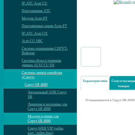
IP-АТС Агат CU
Программная АТС
Модули Агат-РТ
Программные опции Агат-РТ
IP-АТС Агат UX
Агат CU SBC
Система оповещения СПРУТ-
Информ
Система сбора и хранения
данных АГАТ CU DS
Системы записи семейства
«Спрут»
Характеристики
Сопутствующи
Спрут SR 4000
товары
Автономный АПК Спрут
SR
Устанавливается в Спрут SR-4000
Лицензии и мезонины для
Спрут SR 4000
Модули и опции для
Спрут SR 4000
Спрут-WEB VIP (unlim
user / unlim lines)