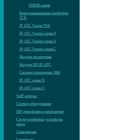
SMDR-опция
Коммуникационная платформа
3CX
IP АТС Yeastar PSE
IP-АТС Yeastar серии P
IP-АТС Yeastar серии S
IP-АТС Yeastar серии C
Модули расширения
Модули ПО IP-АТС
Система оповещения J&R
IP-АТС серии N
IP-АТС серии U
VoIP-шлюзы
Сетевое оборудование
SIP-домофония и оповещение
Средоустойчивые устройства
связи
Спикерфоны
Гарнитуры