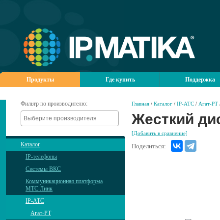
Продукты
Где купить
Поддержка
Фильтр по производителю:
Главная
/
Каталог
/
IP-АТС
/
Агат-РТ
Жесткий ди
[Добавить в сравнение]
Каталог
Поделиться:
IP-телефоны
Системы ВКС
Коммуникационная платформа
МТС Линк
IP-АТС
Агат-РТ