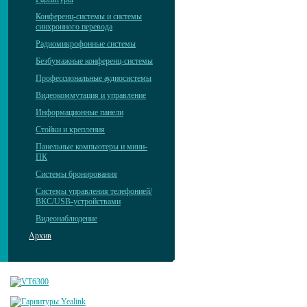
Конференц-системы и системы
синхронного перевода
Радиомикрофонные системы
Безбумажные конференц-системы
Профессиональные аудиосистемы
Видеокоммутация и управление
Информационные панели
Стойки и крепления
Панельные компьютеры и мини-
ПК
Системы бронирования
Системы управления телефонией/
ВКС/USB-устройствами
Видеонаблюдение
Архив