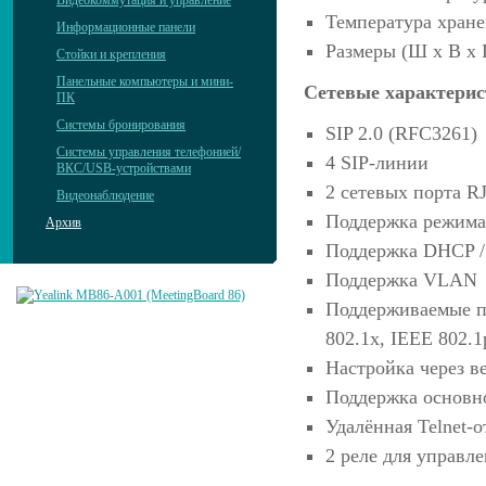
Видеокоммутация и управление
Температура хране
Информационные панели
Размеры (Ш x В x Г
Стойки и крепления
Панельные компьютеры и мини-
Сетевые характери
ПК
Системы бронирования
SIP 2.0 (RFC3261)
Системы управления телефонией/
4 SIP-линии
ВКС/USB-устройствами
2 сетевых порта RJ
Видеонаблюдение
Поддержка режима 
Архив
Поддержка DHCP / 
Поддержка VLAN
Поддерживаемые п
802.1x, IEEE 802
Настройка через в
Поддержка основно
Удалённая Telnet-о
2 реле для управл