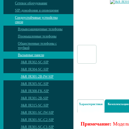
Сетевое оборудование
SIP-домофония и оповещение
Средоустойчивые устройства
связи
Взрывозащищенные телефоны
Промышленные телефоны
Общественные телефоны с
трубкой
Вызывные панели
J&R JR302-SC-SIP
J&R JR304-SC-SIP
J&R JR301-2B-IW-SIP
J&R JR305-SC-SIP
J&R JR308-FK-SIP
J&R JR301-2B-SIP
Характеристики
Комплектация
J&R JR315-SC-SIP
J&R JR301-SC-IW-SIP
J&R JR301-SC-C2-SIP
Примечание:
Модель
J&R JR301-SC-C1-SIP