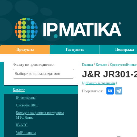
Продукты
Где купить
Поддержка
Фильтр по производителю:
Главная
/
Каталог
/
Средоустойчивые 
J&R JR301-
[Добавить в сравнение]
Каталог
Поделиться:
IP-телефоны
Системы ВКС
Коммуникационная платформа
МТС Линк
IP-АТС
VoIP-шлюзы