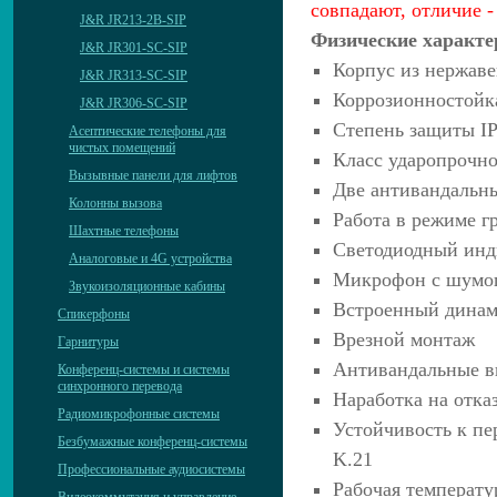
совпадают, отличие 
J&R JR213-2B-SIP
Физические характе
J&R JR301-SC-SIP
Корпус из нержав
J&R JR313-SC-SIP
Коррозионностойк
J&R JR306-SC-SIP
Степень защиты I
Асептические телефоны для
чистых помещений
Класс ударопрочно
Вызывные панели для лифтов
Две антивандальн
Колонны вызова
Работа в режиме г
Шахтные телефоны
Светодиодный инд
Аналоговые и 4G устройства
Микрофон с шумо
Звукоизоляционные кабины
Встроенный динам
Спикерфоны
Врезной монтаж
Гарнитуры
Антивандальные 
Конференц-системы и системы
синхронного перевода
Наработка на отказ
Радиомикрофонные системы
Устойчивость к п
Безбумажные конференц-системы
K.21
Профессиональные аудиосистемы
Рабочая температур