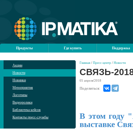
Продукты
Где купить
Поддержка
Главная
/
Пресс-центр
/
Новости
Акции
СВЯЗЬ-201
Новости
Новинки
05
апреля'2018
Мероприятия
Поделиться:
Логотипы
Видеоролики
Библиотека кейсов
В этом году 
Контакты пресс-службы
выставке Свя