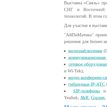
Выставка «Связь» пр
СНГ и Восточной 
технологий. В этом г
Для участия в выстав
"АйПиМатика" приним
решения для бизнес-
видеонаблюдение
(I
коммуникационная
сетевое оборудован
и Wi-Tek);
видео-конференц-св
гибридные IP-АТС
SIP-телефоны
Yealink,
J&R
,
Gigaset
,