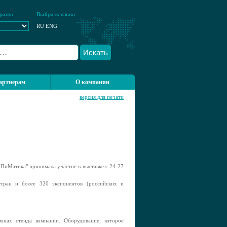
рану:
Выбрать язык:
RU
ENG
Искать
артнерам
О компании
версия для печати
ПиМатика" принимала участие в выставке с 24-27
стран и более 320 экспонентов (российских и
зонах стенда компании. Оборудование, которое