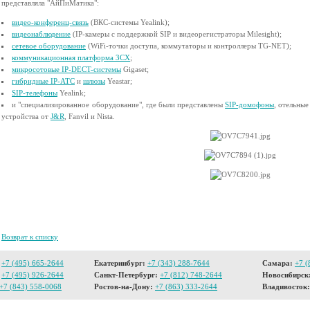
представляла "АйПиМатика":
видео-конференц-связь
(ВКС-системы Yealink);
видеонаблюдение
(IP-камеры с поддержкой SIP и видеорегистраторы Milesight);
сетевое оборудование
(WiFi-точки доступа, коммутаторы и контроллеры TG-NET);
коммуникационная платформа 3CX
;
микросотовые IP-DECT-системы
Gigaset;
гибридные IP-АТС
и
шлюзы
Yeastar;
SIP-телефоны
Yealink;
и "специализированное оборудование", где были представлены
SIP-домофоны
, отельны
устройства от
J&R
, Fanvil и Nista.
Возврат к списку
+7 (495) 665-2644
Екатеринбург:
+7 (343) 288-7644
Самара:
+7 (
+7 (495) 926-2644
Санкт-Петербург:
+7 (812) 748-2644
Новосибирск
+7 (843) 558-0068
Ростов-на-Дону:
+7 (863) 333-2644
Владивосток: