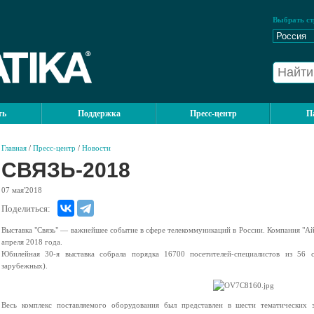
Выбрать ст
ть
Поддержка
Пресс-центр
П
Главная
/
Пресс-центр
/
Новости
СВЯЗЬ-2018
07
мая'2018
Поделиться:
Выставка "Связь" — важнейшее событие в сфере телекоммуникаций в России. Компания "Ай
апреля 2018 года.
Юбилейная 30-я выставка собрала порядка 16700 посетителей-специалистов из 56 
зарубежных).
Весь комплекс поставляемого оборудования был представлен в шести тематических 