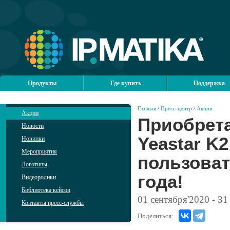
Продукты
Где купить
Поддержка
Главная
/
Пресс-центр
/
Акции
Акции
Приобрета
Новости
Yeastar K2
Новинки
Мероприятия
пользоват
Логотипы
года!
Видеоролики
Библиотека кейсов
01
сентября'2020
- 31
Контакты пресс-службы
Поделиться: