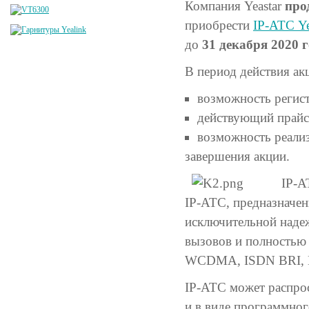
Компания Yeastar
про
приобрести
IP-АТС Ye
до
31 декабря 2020 
В период действия ак
возможность регист
действующий прайс-
возможность реализ
завершения акции.
IP-А
IP-АТС, предназначен
исключительной наде
вызовов и полностью
WCDMA, ISDN BRI, E1
IP-АТС может распрос
и в виде программног