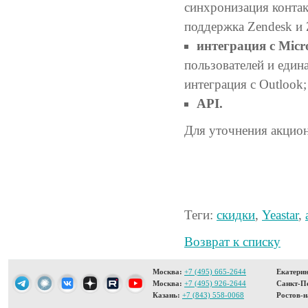
синхронизация контак
поддержка Zendesk и 
интеграция с Micro
пользователей и едина
интеграция с Outlook;
API.
Для уточнения акцио
Теги:
скидки
,
Yeastar
,
Возврат к списку
Москва:
+7 (495) 665-2644
Екатерин
Москва:
+7 (495) 926-2644
Санкт-Пе
Казань:
+7 (843) 558-0068
Ростов-н