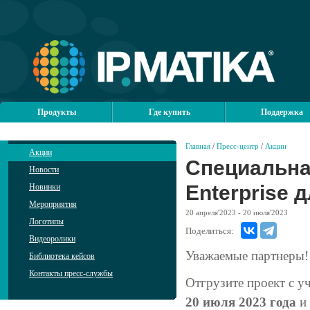
Продукты
Где купить
Поддержка
Главная
/
Пресс-центр
/
Акции
Акции
Специальна
Новости
Enterprise 
Новинки
Мероприятия
20
апреля'2023
- 20
июля'2023
Логотипы
Поделиться:
Видеоролики
Уважаемые партнеры!
Библиотека кейсов
Контакты пресс-службы
Отгрузите проект с у
20 июля 2023 года
и 