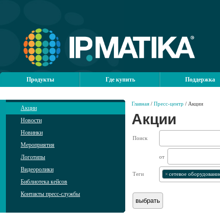
Продукты
Где купить
Поддержка
Главная
/
Пресс-центр
/ Акции
Акции
Акции
Новости
Новинки
Поиск
Мероприятия
Логотипы
от
Видеоролики
Теги
×
сетевое оборудовани
Библиотека кейсов
Контакты пресс-службы