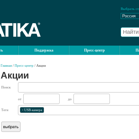
Выбрать ст
ть
Поддержка
Пресс-центр
П
Главная
/
Пресс-центр
/ Акции
Акции
Поиск
от
до
Теги
×
USB-камера