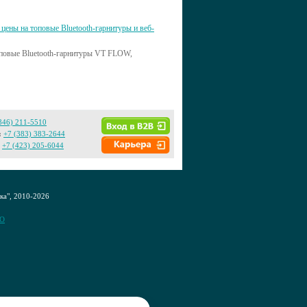
цены на топовые Bluetooth-гарнитуры и веб-
топовые Bluetooth-гарнитуры VT FLOW,
846) 211-5510
:
+7 (383) 383-2644
+7 (423) 205-6044
а", 2010-2026
CO