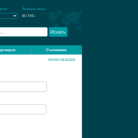
рану:
Выбрать язык:
RU
ENG
Искать
артнерам
О компании
версия для печати