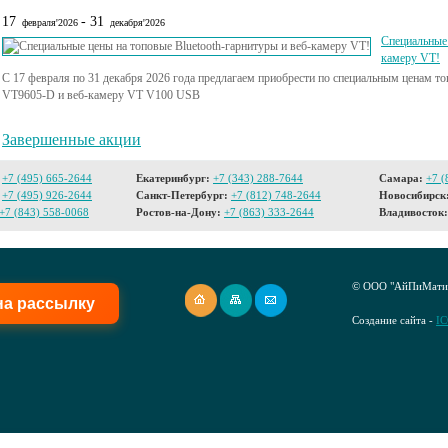
17
- 31
февраля'2026
декабря'2026
Специальные 
камеру VT!
С 17 февраля по 31 декабря 2026 года предлагаем приобрести по специальным ценам 
VT9605-D и веб-камеру VT V100 USB
Завершенные акции
+7 (495) 665-2644
Екатеринбург:
+7 (343) 288-7644
Самара:
+7 (
+7 (495) 926-2644
Санкт-Петербург:
+7 (812) 748-2644
Новосибирск
+7 (843) 558-0068
Ростов-на-Дону:
+7 (863) 333-2644
Владивосток:
© ООО "АйПиМатик
на рассылку
Создание сайта -
I