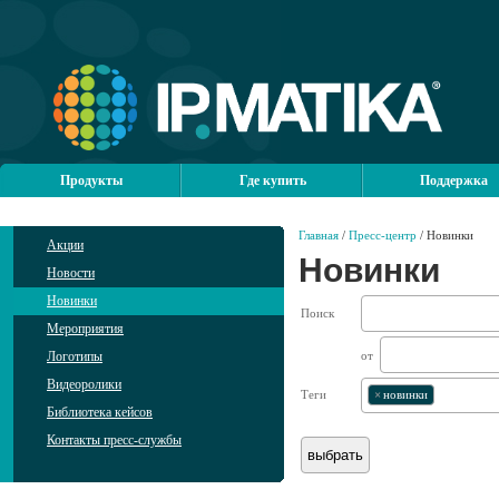
Продукты
Где купить
Поддержка
Главная
/
Пресс-центр
/ Новинки
Акции
Новинки
Новости
Новинки
Поиск
Мероприятия
Логотипы
от
Видеоролики
Теги
×
новинки
Библиотека кейсов
Контакты пресс-службы