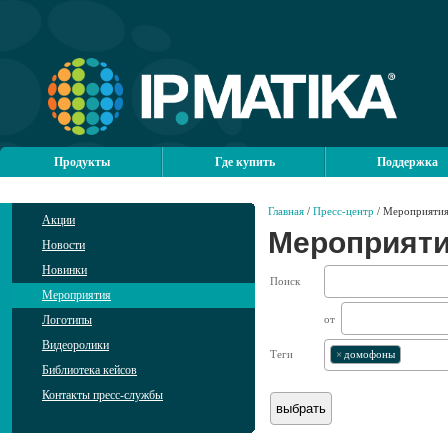
Продукты
Где купить
Поддержка
Главная
/
Пресс-центр
/ Мероприяти
Акции
Мероприят
Новости
Новинки
Поиск
Мероприятия
Логотипы
от
Видеоролики
Теги
×
домофоны
Библиотека кейсов
Контакты пресс-службы