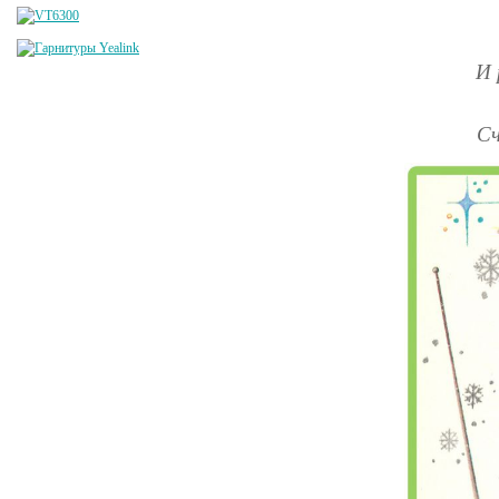
И 
Сч