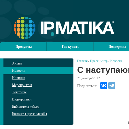
Продукты
Где купить
Поддержка
Главная
/
Пресс-центр
/
Новости
Акции
С наступаю
Новости
Новинки
29
декабря'2012
Мероприятия
Поделиться:
Логотипы
Видеоролики
Библиотека кейсов
Контакты пресс-службы
Ч