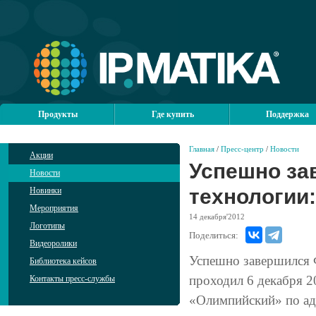
Продукты
Где купить
Поддержка
Главная
/
Пресс-центр
/
Новости
Акции
Успешно за
Новости
технологии
Новинки
Мероприятия
14
декабря'2012
Логотипы
Поделиться:
Видеоролики
Успешно завершился
Библиотека кейсов
проходил 6 декабря 2
Контакты пресс-службы
«Олимпийский» по адр