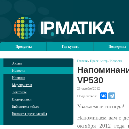
Продукты
Где купить
Поддержка
Главная
/
Пресс-центр
/
Новости
Акции
Напоминание
Новости
VP530
Новинки
Мероприятия
26
октября'2012
Логотипы
Поделиться:
Видеоролики
Уважаемые господа!
Библиотека кейсов
Контакты пресс-службы
Напоминаем вам о де
октября 2012 года 