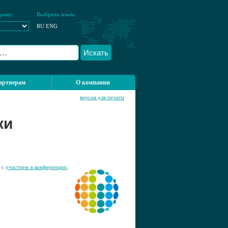
рану:
Выбрать язык:
RU
ENG
Искать
артнерам
О компании
версия для печати
ки
и с
участием в конференции
,