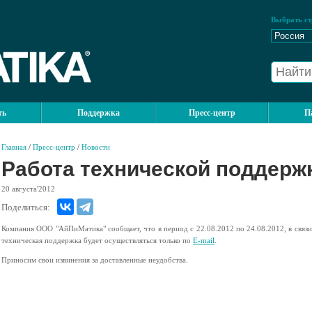
Выбрать ст
ть
Поддержка
Пресс-центр
П
Главная
/
Пресс-центр
/
Новости
Работа технической поддерж
20
августа'2012
Поделиться:
Компания ООО "АйПиМатика" сообщает, что в период с 22.08.2012 по 24.08.2012, в связ
техническая поддержка будет осуществляться только по
E-mail
.
Приносим свои извинения за доставленные неудобства.