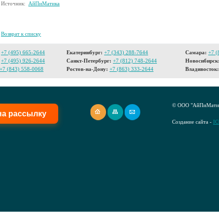
Источник:
АйПиМатика
Возврат к списку
+7 (495) 665-2644
Екатеринбург:
+7 (343) 288-7644
Самара:
+7 (
+7 (495) 926-2644
Санкт-Петербург:
+7 (812) 748-2644
Новосибирск
+7 (843) 558-0068
Ростов-на-Дону:
+7 (863) 333-2644
Владивосток:
© ООО "АйПиМатик
на рассылку
Создание сайта -
I