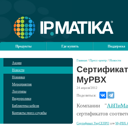
Продукты
Где купить
Поддержка
Главная
/
Пресс-центр
/
Новости
Акции
Сертификат
Новости
MyPBX
Новинки
Мероприятия
24
апреля'2012
Логотипы
Поделиться:
Видеоролики
Компании "
АйПиМа
Библиотека кейсов
сертификатов соответ
Контакты пресс-службы
Сертификат УкрСЕПРО
для
MyPBX 