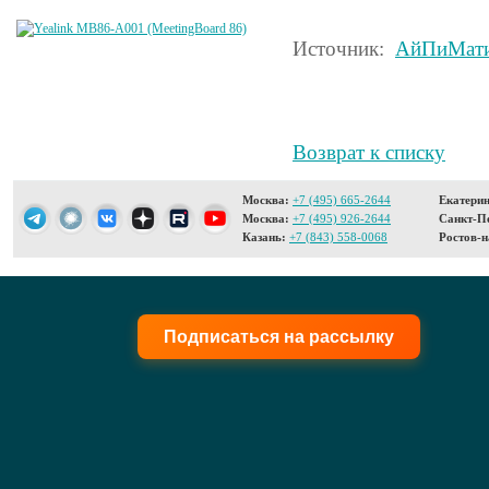
Источник:
АйПиМат
Возврат к списку
Москва:
+7 (495) 665-2644
Екатерин
Москва:
+7 (495) 926-2644
Санкт-Пе
Казань:
+7 (843) 558-0068
Ростов-н
Подписаться на рассылку