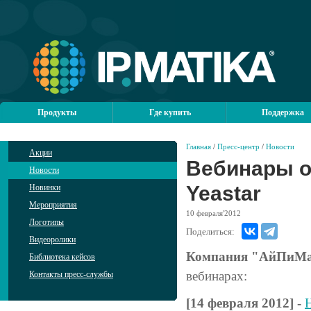
Продукты
Где купить
Поддержка
Главная
/
Пресс-центр
/
Новости
Акции
Вебинары о 
Новости
Yeastar
Новинки
Мероприятия
10
февраля'2012
Логотипы
Поделиться:
Видеоролики
Компания "АйПиМа
Библиотека кейсов
вебинарах:
Контакты пресс-службы
[14 февраля 2012] -
Н