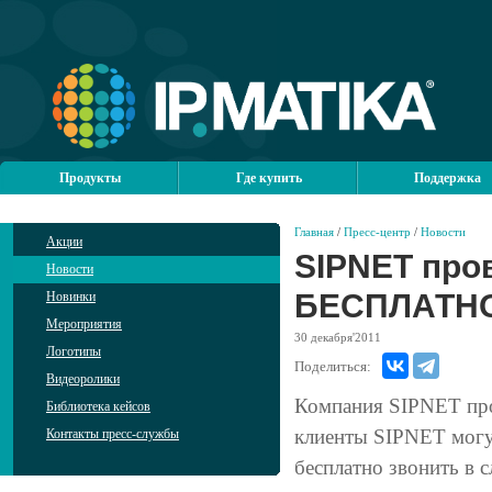
Продукты
Где купить
Поддержка
Главная
/
Пресс-центр
/
Новости
Акции
SIPNET про
Новости
БЕСПЛАТН
Новинки
Мероприятия
30
декабря'2011
Логотипы
Поделиться:
Видеоролики
Компания SIPNET пр
Библиотека кейсов
клиенты SIPNET могут
Контакты пресс-службы
бесплатно звонить в 