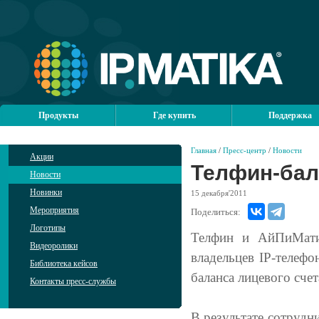
Продукты
Где купить
Поддержка
Главная
/
Пресс-центр
/
Новости
Акции
Телфин-бал
Новости
Новинки
15
декабря'2011
Мероприятия
Поделиться:
Логотипы
Телфин и АйПиМатик
Видеоролики
владельцев IP-телеф
Библиотека кейсов
баланса лицевого сче
Контакты пресс-службы
В результате сотрудн