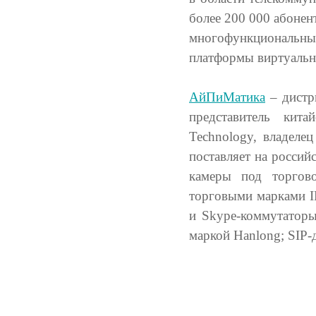
более 200 000 абонен
многофункциональный
платформы виртуаль
АйПиМатика
– дистр
представитель кита
Technology, владеле
поставляет на росси
камеры под торгово
торговыми марками IP
и Skype-коммутаторы
маркой Hanlong; SIP-