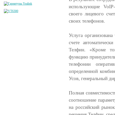
использующие VoIP-
своего лицевого сче
своих телефонов.
Услуга организована
счете автоматическ
Телфин. «Кроме тог
функцию принудительн
телефонии операт
определенной комбин
Усов, генеральный д
Полная совместимост
соотношение параметр
на российский рыно
решения Телфин, сре