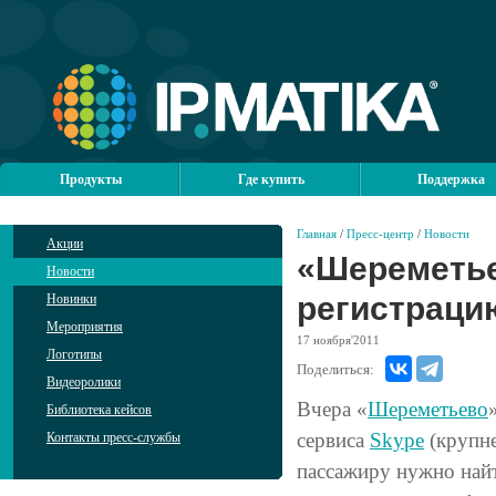
Продукты
Где купить
Поддержка
Главная
/
Пресс-центр
/
Новости
Акции
«Шереметье
Новости
регистраци
Новинки
Мероприятия
17
ноября'2011
Логотипы
Поделиться:
Видеоролики
Вчера «
Шереметьево
Библиотека кейсов
сервиса
Skype
(крупне
Контакты пресс-службы
пассажиру нужно найт