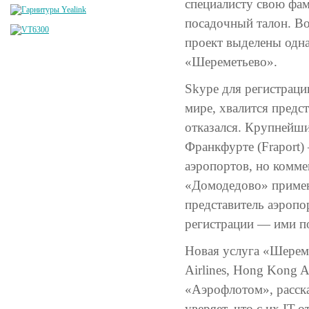
специалисту свою фам
посадочный талон. Во
проект выделены одна
«Шереметьево».
Skype для регистраци
мире, хвалится предс
отказался. Крупнейши
Франкфурте (Fraport)
аэропортов, но комме
«Домодедово» применя
представитель аэропо
регистрации — ими п
Новая услуга «Шеремет
Airlines, Hong Kong A
«Аэрофлотом», расск
уверяет, что с их IT