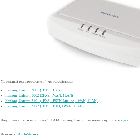
Модельный ряд представлен 4-мя устройствами:
Hanlong Unicorn 3001 (1FXS, 1LAN)
Hanlong Unicorn 3002 (2FXS, 1WAN, 1LAN)
Hanlong Unicorn 3101 (1FXS, 1PSTN-Lifeline, 1WAN, 1LAN)
Hanlong Unicorn 3112 (1FXS, 1FXO, 1WAN, 1LAN)
Подробнее о характеристиках SIP ATA Hanlong Unicorn Вы можете прочитать
здесь
.
Источник:
АйПиМатика