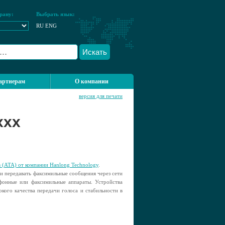
рану:
Выбрать язык:
RU
ENG
Искать
артнерам
О компании
версия для печати
xxx
в (ATA) от компании Hanlong Technology
.
и передавать факсимильные сообщения через сети
ефонные или факсимильные аппараты. Устройства
окого качества передачи голоса и стабильности в