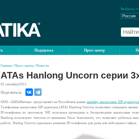
Выбрать ст
ть
Поддержка
Пресс-центр
П
Главная
/
Пресс-центр
/
Новости
ATAs Hanlong Uncorn серии 3
02
сентября'2011
Поделиться:
ООО «АйПиМатика» представляет на Российском рынке
линейку аналоговых SIP-адаптеро
Телефонные аналоговые SIP-адаптеры (ATA) Hanlong Unicorn позволяют совершать звонки 
IP-телефонии по протоколу SIP, используя проводные и беспроводные аналоговые тел
Hanlong используют чипсеты от компании Texas Instruments, что позволяет добиться выс
работе. Hanlog Unicorn идеальное решение IP-телефонии для дома или небольшого офиса.