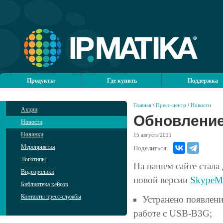
Продукты
Где купить
Поддержка
Главная
/
Пресс-центр
/
Новости
Акции
Обновление
Новости
Новинки
15
августа'2011
Мероприятия
Поделиться:
Логотипы
На нашем сайте стала
Видеоролики
новой версии
SkypeMa
Библиотека кейсов
Контакты пресс-службы
Устранено появление
работе с USB-B3G;