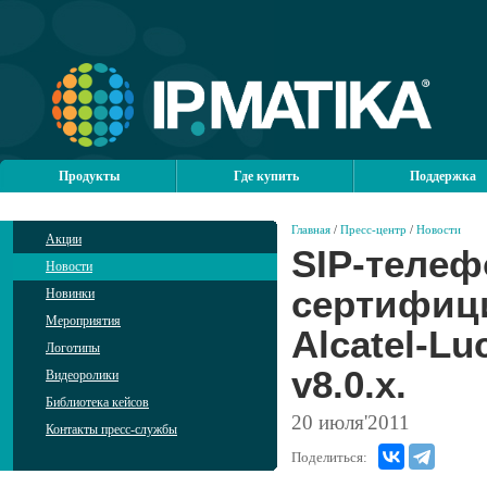
Продукты
Где купить
Поддержка
Главная
/
Пресс-центр
/
Новости
Акции
SIP-телеф
Новости
сертифиц
Новинки
Мероприятия
Alcatel-Lu
Логотипы
v8.0.x.
Видеоролики
Библиотека кейсов
20
июля'2011
Контакты пресс-службы
Поделиться: