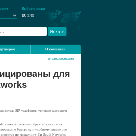
рану:
Выбрать язык:
RU
ENG
Искать
артнерам
О компании
версия для печати
фицированы для
tworks
изводитель SIP-телефонов, успешно завершили
alink положительным образом скажется на
я проекты по быстрому и удобному внедрению
 директор по маркетингу Far South Networks.