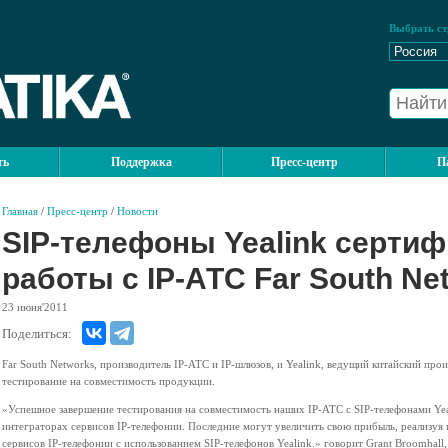
Выбрать ст
ть
Поддержка
Пресс-центр
П
Главная
/
Пресс-центр
/
Новости
SIP-телефоны Yealink серти
работы с IP-АТС Far South Ne
23
июня'2011
Поделиться:
Far South Networks, производитель IP-АТС и IP-шлюзов, и Yealink, ведущий китайский про
тестирование на совместимость продукции.
«Успешное завершение тестирования на совместимость наших IP-АТС c SIP-телефонами Ye
интеграторах сервисов IP-телефонии. Последние могут увеличить свою прибыль, реализу
сервисов IP-телефонии с использованием SIP-телефонов Yealink.» говорит Grant Broomhall,