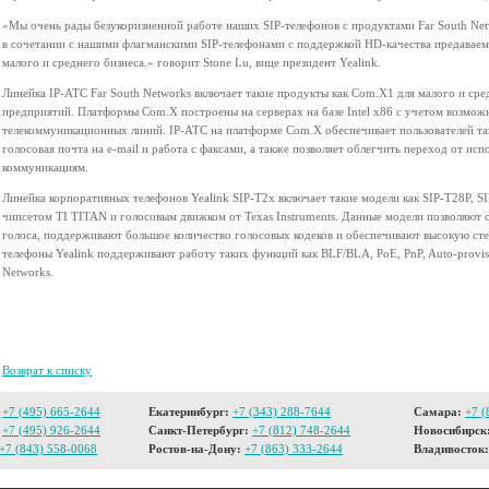
«Мы очень рады безукоризненной работе наших SIP-телефонов с продуктами Far South Net
в сочетании с нашими флагманскими SIP-телефонами с поддержкой HD-качества предаваем
малого и среднего бизнеса.» говорит Stone Lu, вице президент Yealink.
Линейка IP-АТС Far South Networks включает такие продукты как Com.X1 для малого и ср
предприятий. Платформы Com.X построены на серверах на базе Intel x86 с учетом возмо
телекоммуникационных линий. IP-АТС на платформе Com.X обеспечивает пользователей так
голосовая почта на e-mail и работа с факсами, а также позволяет облегчить переход от исп
коммуникациям.
Линейка корпоративных телефонов Yealink SIP-T2x включает такие модели как SIP-T28P, S
чипсетом TI TITAN и голосовым движком от Texas Instruments. Данные модели позволяют 
голоса, поддерживают большое количество голосовых кодеков и обеспечивают высокую сте
телефоны Yealink поддерживают работу таких функций как BLF/BLA, PoE, PnP, Auto-provis
Networks.
Возврат к списку
+7 (495) 665-2644
Екатеринбург:
+7 (343) 288-7644
Самара:
+7 (
+7 (495) 926-2644
Санкт-Петербург:
+7 (812) 748-2644
Новосибирск
+7 (843) 558-0068
Ростов-на-Дону:
+7 (863) 333-2644
Владивосток: