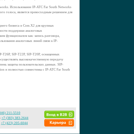
works. Использование IP-АТС Far South Networks
ого голоса, является превосходным решением для
еднего бизнеса и Com.X2 для крупных
жности поддержки аналоговых
им функционалом как: запись разговора,
ользования аналоговых линий связи к IP-
IP-T26P, SIP-T22P, SIP-T20P, оснащенных
осуществлять высококачественную передачу
пень защиты пользовательских данных. SIP-
ion и полностью совместимы с IP-АТС Far South
846) 211-5510
:
+7 (383) 383-2644
+7 (423) 205-6044