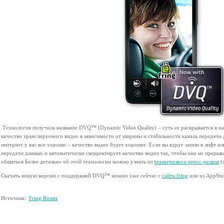
Технология получила название DVQ™ (Dynamic Video Quality) – суть ее раскрывается в на
качество транслируемого видео в зависимости от ширины и стабильности канала передачи 
интернет у вас все хорошо – качество видео будет хорошее. Если вы вдруг зашли в лифт или
передачи данных и автоматически скорректирует качество видео так, чтобы оно не преры
общаться Более детально об этой технологии можно узнать из
технического пресс-релиза
(а
Скачать новую версию с поддержкой DVQ™ можно уже сейчас с
сайта fring
или из AppSto
Источник:
Fring Russia