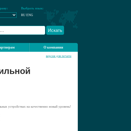
рану:
Выбрать язык:
RU
ENG
Искать
артнерам
О компании
версия для печати
бильной
льных устройствах на качественно новый уровень!