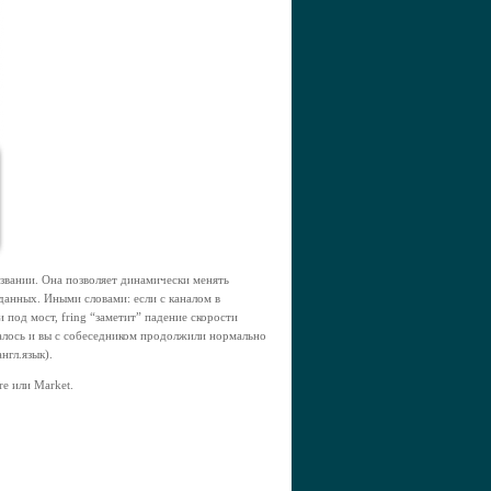
звании. Она позволяет динамически менять
данных. Иными словами: если с каналом в
 под мост, fring “заметит” падение скорости
валось и вы с собеседником продолжили нормально
нгл.язык).
re или Market.