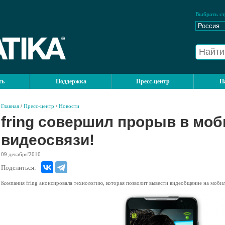
Выбрать ст
ть
Поддержка
Пресс-центр
П
Главная
/
Пресс-центр
/
Новости
fring совершил прорыв в мо
видеосвязи!
09
декабря'2010
Поделиться:
Компания fring анонсировала технологию, которая позволит вывести видеобщение на моби