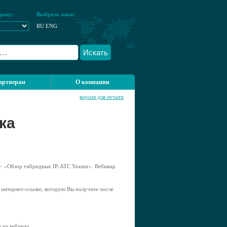
рану:
Выбрать язык:
RU
ENG
Искать
артнерам
О компании
версия для печати
ка
у: «Обзор гибридных IP-ATC Yeastar». Вебинар
о интернет-ссылке, которую Вы получите после
 на вебинар.