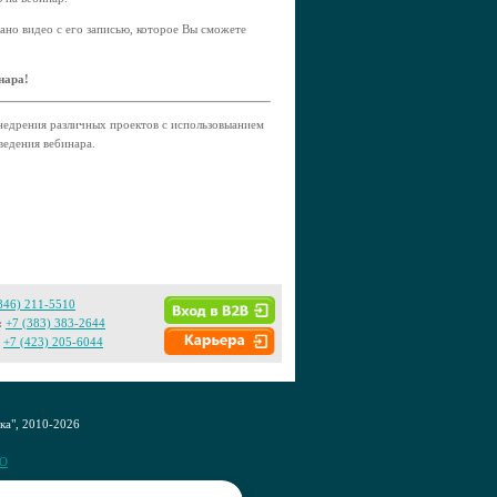
лано видео с его записью, которое Вы сможете
нара!
недрения различных проектов с использовыанием
ведения вебинара.
846) 211-5510
:
+7 (383) 383-2644
+7 (423) 205-6044
а", 2010-2026
CO