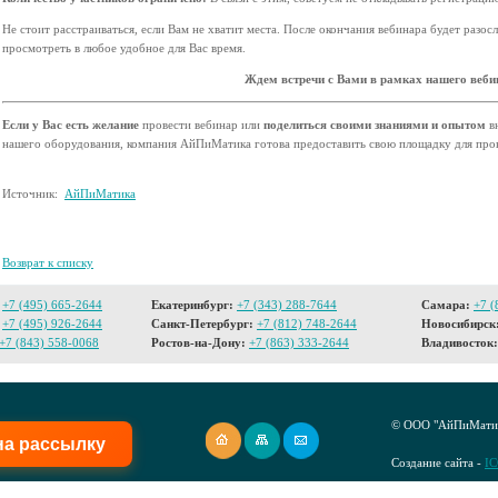
Не стоит расстраиваться, если Вам не хватит места. После окончания вебинара будет разос
просмотреть в любое удобное для Вас время.
Ждем встречи с Вами в рамках нашего веби
Если у Вас есть желание
провести вебинар или
поделиться своими знаниями и опытом
в
нашего оборудования, компания АйПиМатика готова предоставить свою площадку для про
Источник:
АйПиМатика
Возврат к списку
+7 (495) 665-2644
Екатеринбург:
+7 (343) 288-7644
Самара:
+7 (
+7 (495) 926-2644
Санкт-Петербург:
+7 (812) 748-2644
Новосибирск
+7 (843) 558-0068
Ростов-на-Дону:
+7 (863) 333-2644
Владивосток:
© ООО "АйПиМатик
на рассылку
Создание сайта -
I