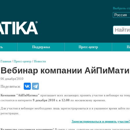
Выбрать ст
ть
Поддержка
Пресс-центр
П
Главная
/
Пресс-центр
/
Новости
Вебинар компании АйПиМати
06
декабря'2010
Поделиться:
Компания "АйПиМатика"
приглашает всех желающих принять участие в вебинаре на тем
состоится в интернете
9 декабря 2010 г. в 12:00
по московскому времени.
Для участия в вебинаре необходимо лишь зарегистрироваться и в указанное время зайти п
регистрации.
Зарегистрироваться и принять участие!
Количество участников ограничено!
В связи с этим, советуем не откладывать регистрацию